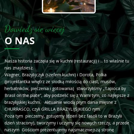
Dowiedz się więcej
O NAS
Nasza historia zaczęła się w kuchni (restauracji) i ... to właśnie tu
nas znajdziesz.
Wagner, Brazylijczyk (szefem kuchni) i Dorota, Polka
(projektantka wnętrz ze słodką miłością do ciast, musów,
herbatników, pieczenia i gotowania) stworzyliśmy „Tapioca by
Brasil on the plate”, aby podzielić się z Wami tym, co najlepsze z
brazylijskiej kuchni. Aktualnie wiodą prym dania mięsne z
CHURRASCO, czyli GRILLA BRAZYLIJSJKIEGO rym.
Poza tym pieczemy, gotujemy (dzień bez fasoli to w Brazylii
dzień stracony), tworzymy i uczymy się nowych rzeczy, a przede
naszym Gościom prezentujemy najsmaczniejszą stronę