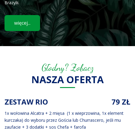
Brazylii.
więcej...
Głodny? Zobacz
NASZA OFERTA
ZESTAW RIO
79 ZŁ
1x wołowina Alcatra + 2 mięsa (1 x wieprzowina, 1x element
kurczaka) do wyboru przez Gościa lub Churrascero, jeśli mu
zaufacie + 3 dodatki + sos Chefa + farofa