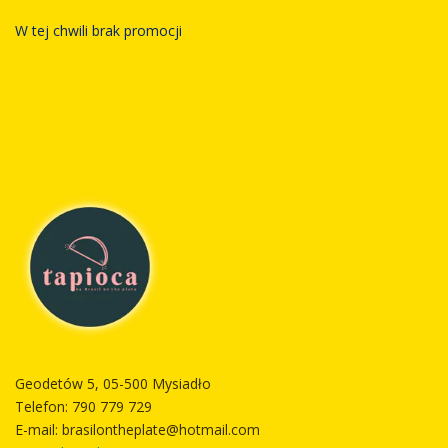
W tej chwili brak promocji
Geodetów 5, 05-500 Mysiadło
Telefon:
790 779 729
E-mail:
brasilontheplate@hotmail.com