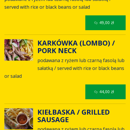
served with rice or black beans or salad
49,00 zł
KARKÓWKA (LOMBO) /
PORK NECK
podawana z ryżem lub czarną fasolą lub
sałatką / served with rice or black beans
or salad
44,00 zł
KIEŁBASKA / GRILLED
SAUSAGE
podawana z ryżem lub czarną fasolą lub