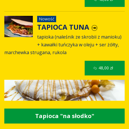
Nowość
TAPIOCA TUNA
tapioka (naleśnik ze skrobii z manioku)
+ kawałki tuńczyka w oleju + ser żółty,
marchewka strugana, rukola
48,00 zł
Tapioca "na słodko"