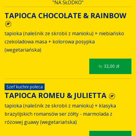
"NA SŁODKO"
TAPIOCA CHOCOLATE & RAINBOW
tapioka (naleśnik ze skrobii z manioku) + niebiańsko
czekoladowa masa + kolorowa posypka
(wegetariańska)
32,00 zł
Szef kuchni poleca
TAPIOCA ROMEU & JULIETTA
tapioka (naleśnik ze skrobii z manioku) + klasyka
brazylijskich romansów ser żółty - marmolada z
różowej guawy (wegetariańska)