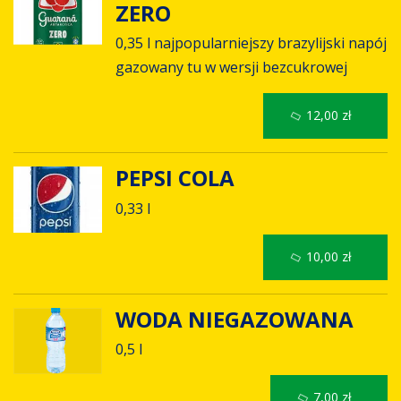
ZERO
0,35 l najpopularniejszy brazylijski napój
gazowany tu w wersji bezcukrowej
12,00 zł
PEPSI COLA
0,33 l
10,00 zł
WODA NIEGAZOWANA
0,5 l
7,00 zł