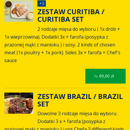
+
3
ZESTAW CURITIBA /
CURITIBA SET
2 rodzaje mięsa do wyboru ( 1x drób +
1x wieprzowina). Dodatki 3x + farofa (posypka z
prażonej mąki z manioku ) i sosy. 2 kinds of chosen
meat (1x poultry + 1x pork). Sides 3x + farofa + Chef's
sauce
69,00 zł
ZESTAW BRAZIL / BRAZIL
SET
Dowolne 3 rodzaje mięsa do wyboru .
Dodatki 3 x + farofa (posypka z
prażonej mąki z manioku ) i sos Chefa 3 differend kinds