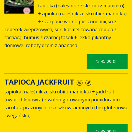
tapioka (naleśnik ze skrobii z manioku)
+ apioka (naleśnik ze skrobii z manioku)
+ szarpane wolno pieczone mięso z
żeberek wieprzowych, ser, karmelizowana cebula z
cachacą, humus z czarnej fasoli + lekko pikantny
domowej roboty dżem z ananasa
45,00 zł
TAPIOCA JACKFRUIT
tapioka (naleśnik ze skrobii z manioku) + jackfruit
(owoc chlebowca) z wolno gotowanymi pomidorami i
farofa z prażonych orzeszków ziemnych (bezglutenowa
i wegańska)
48,00 zł