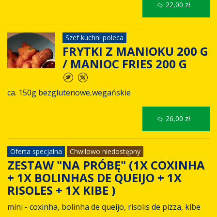
22,00 zł
Szef kuchni poleca
FRYTKI Z MANIOKU 200 G
/ MANIOC FRIES 200 G
ca. 150g bezglutenowe,wegańskie
26,00 zł
Oferta specjalna
Chwilowo niedostępny
ZESTAW "NA PRÓBĘ" (1X COXINHA
+ 1X BOLINHAS DE QUEIJO + 1X
RISOLES + 1X KIBE )
mini - coxinha, bolinha de queijo, risolis de pizza, kibe