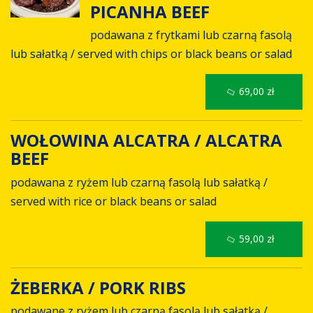
PICANHA BEEF
podawana z frytkami lub czarną fasolą
lub sałatką / served with chips or black beans or salad
69,00 zł
WOŁOWINA ALCATRA / ALCATRA
BEEF
podawana z ryżem lub czarną fasolą lub sałatką /
served with rice or black beans or salad
59,00 zł
ŻEBERKA / PORK RIBS
podawane z ryżem lub czarną fasolą lub sałatką /