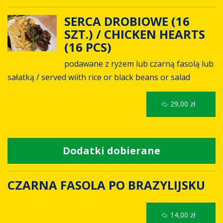
SERCA DROBIOWE (16
SZT.) / CHICKEN HEARTS
(16 PCS)
podawane z ryżem lub czarną fasolą lub
sałatką / served wiith rice or black beans or salad
29,00 zł
Dodatki dobierane
CZARNA FASOLA PO BRAZYLIJSKU
14,00 zł