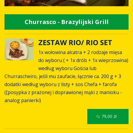
Churrasco - Brazylijski Grill
ZESTAW RIO/ RIO SET
1x wołowina alcatra + 2 rodzaje mięsa
do wyboru ( + 1x drób + 1x wieprzowina)
według wyboru Gościa lub
Churrascheiro, jeśli mu zaufacie, łącznie ca. 200 g + 3
dodatki według wyboru z listy + sos Chefa + farofa
([posypka z prażonej i doprawionej mąki z manioku -
analog panierki)
79,00 zł