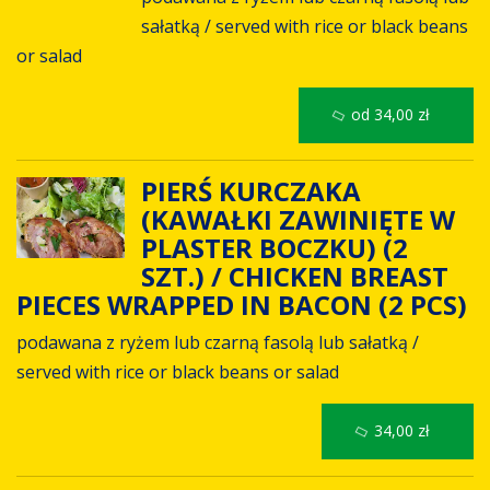
sałatką / served with rice or black beans
or salad
od 34,00 zł
PIERŚ KURCZAKA
(KAWAŁKI ZAWINIĘTE W
PLASTER BOCZKU) (2
SZT.) / CHICKEN BREAST
PIECES WRAPPED IN BACON (2 PCS)
podawana z ryżem lub czarną fasolą lub sałatką /
served with rice or black beans or salad
34,00 zł