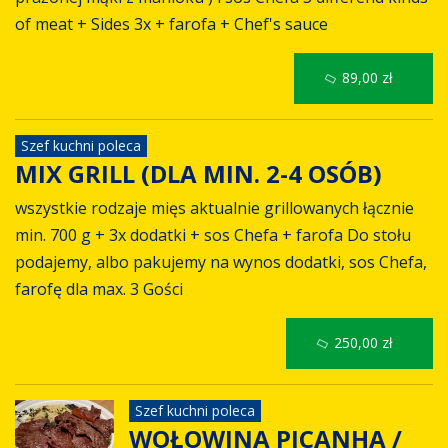
of meat + Sides 3x + farofa + Chef's sauce
89,00 zł
Szef kuchni poleca
MIX GRILL (DLA MIN. 2-4 OSÓB)
wszystkie rodzaje mięs aktualnie grillowanych łącznie
min. 700 g + 3x dodatki + sos Chefa + farofa Do stołu
podajemy, albo pakujemy na wynos dodatki, sos Chefa,
farofę dla max. 3 Gości
250,00 zł
Szef kuchni poleca
WOŁOWINA PICANHA /